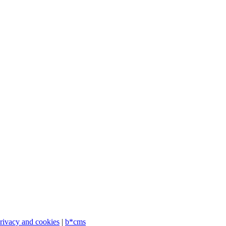
privacy and cookies
|
b*cms