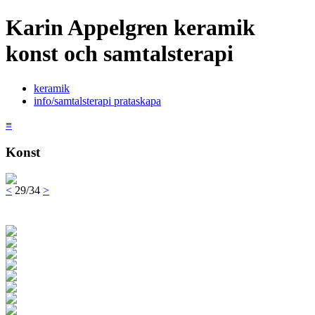
Karin Appelgren keramik
konst och samtalsterapi
keramik
info/samtalsterapi prataskapa
≡
Konst
<
29/34
>